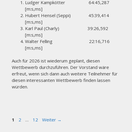
Ludger Kampkötter 64:45,287
[m:s,ms]
Hubert Hensel (Seppi) 45:39,414
[m:s,ms]
Karl Paul (Charly) 39:26,592
[m:s,ms]
Walter Felling 22:16,716
[m:s,ms]
Auch für 2026 ist wiederum geplant, diesen
Wettbewerb durchzuführen. Der Vorstand wäre
erfreut, wenn sich dann auch weitere Teilnehmer für
diesen interessanten Wettbewerb finden lassen
würden.
Seite
Seite
Seite
1
2
…
12
Weiter
→