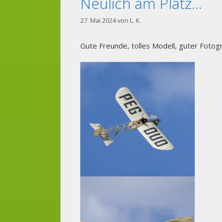
Neulich am Platz…
27. Mai 2024
von
L. K.
Gute Freunde, tolles Modell, guter Fotog