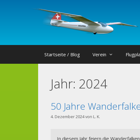
Zum
Inhalt
springen
Startseite / Blog
Verein
Flugpl
Jahr:
2024
50 Jahre Wanderfalk
4. Dezember 2024
von
L. K.
In diesem Jahr feiern die Wanderfalken