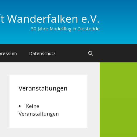
 Wander­falken e.V.
50 Jahre Modellflug in Diestedde
pressum
Datenschutz
Veranstaltungen
Keine
Veranstaltungen