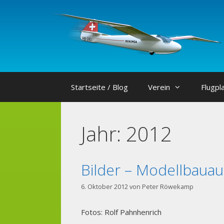
Zum
Inhalt
springen
Startseite / Blog
Verein
Flugpl
Jahr:
2012
Bilder – Modellbauau
6. Oktober 2012
von
Peter Röwekamp
Fotos: Rolf Pahnhenrich