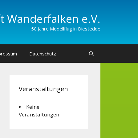
 Wander­falken e.V.
50 Jahre Modellflug in Diestedde
pressum
Datenschutz
Veranstaltungen
Keine
Veranstaltungen