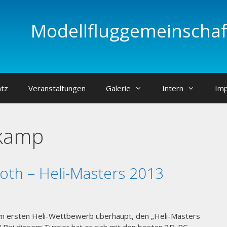
Modellfluggemeinschaft
atz
Veranstaltungen
Galerie
Intern
Im
kamp
oth – Heli-Masters 2013
em ersten Heli-Wettbewerb überhaupt, den „Heli-Masters