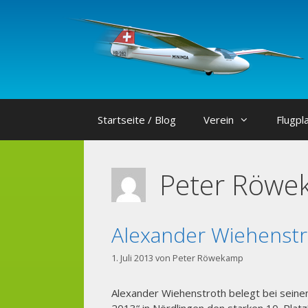
Zum
Inhalt
springen
Startseite / Blog
Verein
Flugpl
Peter Röwe
Alexander Wiehenstr
1. Juli 2013
von
Peter Röwekamp
Alexander Wiehenstroth belegt bei sein