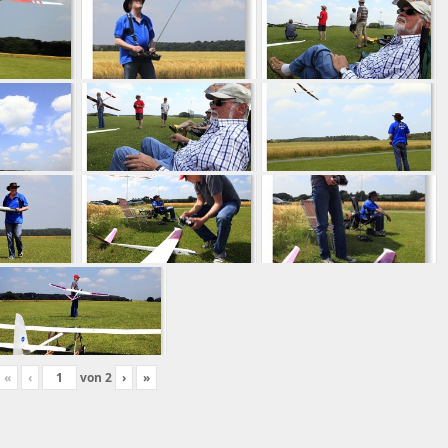
«
‹
von
2
›
»