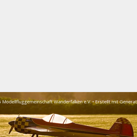
 Modellfluggemeinschaft Wander­falken e.V.
• Erstellt mit
Genera