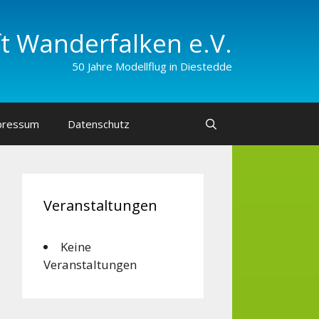
 Wander­falken e.V.
50 Jahre Modellflug in Diestedde
pressum
Datenschutz
Veranstaltungen
Keine
Veranstaltungen