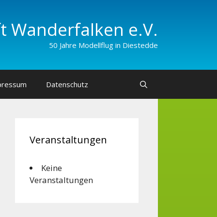
 Wander­falken e.V.
50 Jahre Modellflug in Diestedde
pressum
Datenschutz
Veranstaltungen
Keine
Veranstaltungen