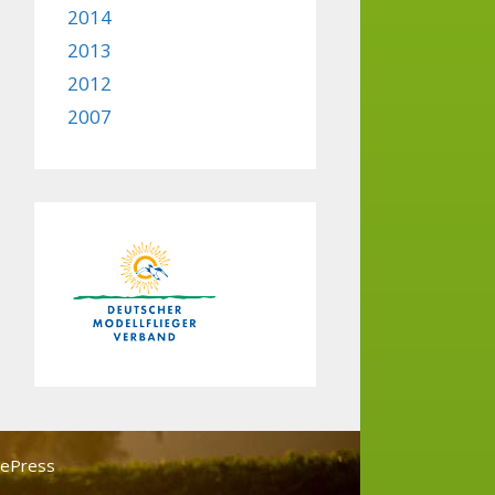
2014
2013
2012
2007
tePress