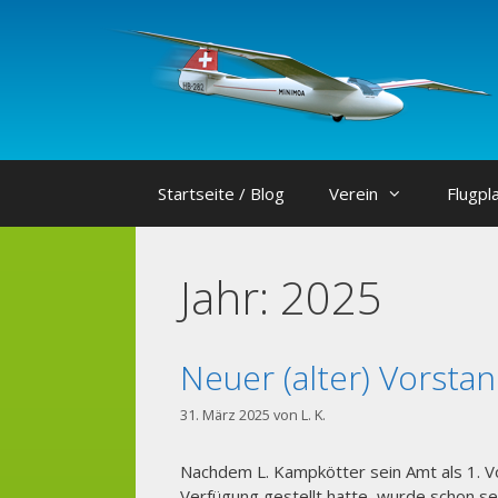
Zum
Inhalt
springen
Startseite / Blog
Verein
Flugpl
Jahr:
2025
Neuer (alter) Vorsta
31. März 2025
von
L. K.
Nachdem L. Kampkötter sein Amt als 1. V
Verfügung gestellt hatte, wurde schon se