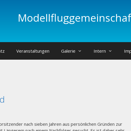
Modellfluggemeinschaft
atz
Veranstaltungen
Galerie
Intern
Im
nd
orsitzender nach sieben Jahren aus persönlichen Gründen zur
it Längerem nach einem Nachfolger gesucht. Es ist daher sehr