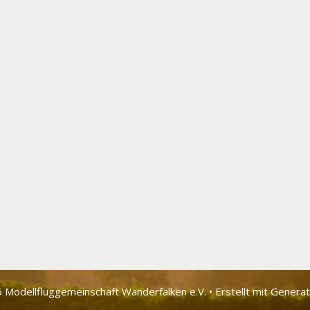
 Modellfluggemeinschaft Wander­falken e.V.
• Erstellt mit
Genera