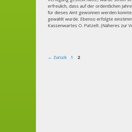
erfreulich, dass auf der ordentlichen Jah
für dieses Amt gewonnen werden konnte. 
gewählt wurde. Ebenso erfolgte einstim
Kassenwartes O. Patzelt. (Näheres zur V
Seite
Seite
←
Zurück
1
2