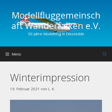
Zum
Inhalt
Modellfluggemeinsch
springen
aft Wander­falken e.V.
50 Jahre Modellflug in Diestedde
Menü
Winterimpression
19. Februar 2021
von
L. K.