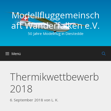
Zum
Inhalt
Modellfluggemeinsch
springen
aft Wander­falken e.V.
50 Jahre Modellflug in Diestedde
Menü
Thermikwettbewerb
2018
6. September 2018
von
L. K.