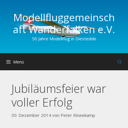
Zum
Inhalt
Modellfluggemeinsch
springen
aft Wander­falken e.V.
50 Jahre Modellflug in Diestedde
Menü
Jubiläumsfeier war
voller Erfolg
30. Dezember 2014
von
Peter Röwekamp