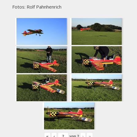
Fotos: Rolf Pahnhenrich
«
‹
von
2
›
»