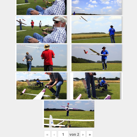
«
‹
von
2
›
»