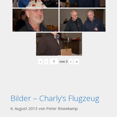
«
‹
von
3
›
»
Bilder – Charly’s Flugzeug
6. August 2013
von
Peter Röwekamp